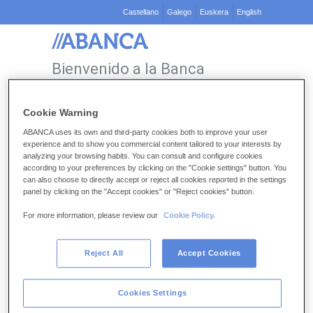
Castellano
Galego
Euskera
English
Bienvenido a la Banca
electrónica y Buzón Digital de
ABANCA.
Cookie Warning
ABANCA uses its own and third-party cookies both to improve your user
Particulares
experience and to show you commercial content tailored to your interests by
analyzing your browsing habits. You can consult and configure cookies
according to your preferences by clicking on the "Cookie settings" button. You
1.
Introduce tu NIF y el PIN
can also choose to directly accept or reject all cookies reported in the settings
NIF:
panel by clicking on the "Accept cookies" or "Reject cookies" button.
No tengo NIF
For more information, please review our
Cookie Policy.
PIN (contraseña):
¿Has olvidado o no funciona tu PIN?
Reject All
Accept Cookies
Limpiar
Acceder
Cookies Settings
¿Aún no tienes tus claves?
Solicítalas ahora
.